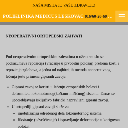
NAŠA MISIJA JE VAŠE ZDRAVLJE!
Skip
to
POLIKLINIKA MEDICUS LESKOVAC
016/60-20-60
066/60-20-60-6
main
content
NEOPERATIVNI ORTOPEDSKI ZAHVATI
Pod neoperativnim ortopedskim zahvatima u užem smislu se
podrazumeva repozicija (vraćanje u prvobitni položaj)
preloma kosti
i
repozicija
zglobova
, a jedna od najbitnijih metoda neoperativnog
lečenja jeste primena gipsanih zavoja.
Gipsani zavoj se koristi u lečenju ortopedskih
bolesti
i
deformiteta
lokomotornog(koštano-mišićnog) sistema
. Danas se
upotrebljavaju isključivo fabrički napravljeni gipsani zavoji.
U ortopediji gipsani zavoji služe za:
imobilizaciju određenog dela lokomotornog sistema,
fiksiranje (učvršćivanje) i ispravljanje deformacije u korigovan
položaj,