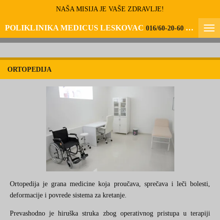
NAŠA MISIJA JE VAŠE ZDRAVLJE!
Skip
to
POLIKLINIKA MEDICUS LESKOVAC
016/60-20-60
066/60-20-60-6
main
content
ORTOPEDIJA
Ortopedija je grana medicine koja proučava, sprečava i leči bolesti,
deformacije i povrede sistema za kretanje.
Prevashodno je hiruška struka zbog operativnog pristupa u terapiji