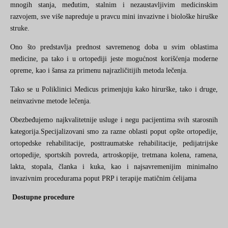
mnogih stanja, međutim, stalnim i nezaustavljivim medicinskim
razvojem, sve više napreduje u pravcu mini invazivne i biološke hiruške
struke.
Ono što predstavlja prednost savremenog doba u svim oblastima
medicine, pa tako i u ortopediji jeste mogućnost korišćenja moderne
opreme, kao i šansa za primenu najrazličitijih metoda lečenja.
Tako se u Poliklinici Medicus primenjuju kako hirurške, tako i druge,
neinvazivne metode lečenja.
O
bezbeđuje
mo
najkvalitetnije usluge i negu pacijentima svih starosnih
kategorija.Specijalizovani smo za razne oblasti poput opšte ortopedije,
ortopedske rehabilitacije, posttraumatske rehabilitacije, pedijatrijske
ortopedije, sportskih povreda, artroskopije, tretmana kolena, ramena,
lakta, stopala, članka
i
kuka,
kao i
najsavremenijim minimalno
invazivnim procedurama poput PRP i terapije matičnim ćelijama
Dostupne procedure